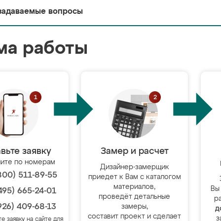
задаваемые вопросы
ма работы
вьте заявку
Замер и расчет
ите по номерам
Дизайнер-замерщик
800) 511-89-55
приедет к Вам с каталогом
материалов,
Вы
495) 665-24-01
проведёт детальные
р
926) 409-68-13
замеры,
д
составит проект и сделает
з
те заявку на сайте для