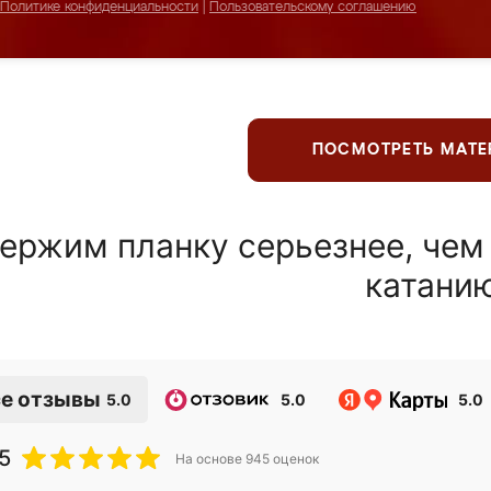
Политике конфиденциальности
|
Пользовательскому соглашению
ПОСМОТРЕТЬ МАТ
ержим планку серьезнее, чем
катани
е отзывы
5.0
5.0
5.0
5
На основе
945
оценок