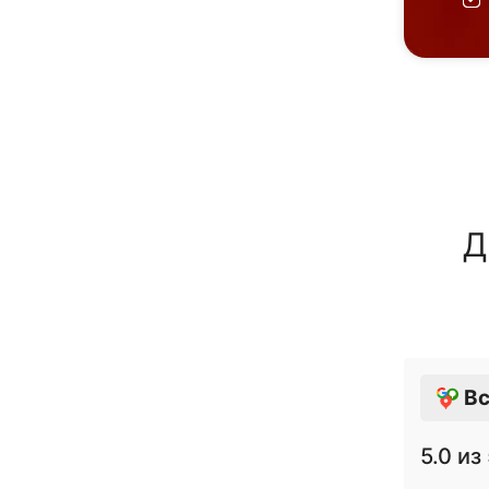
Д
Вс
5.0
из 