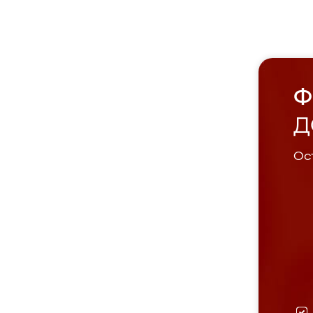
Ф
Д
Ост