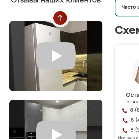
Отзывы наших клиентов
Часто 
Схе
Оста
Позвон
8 (
8 (
8 (
Или оставь