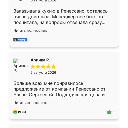
6 августа 2026
мебели буду заказывать только здесь.
Заказывала кухню в Ренессанс, осталась
очень довольна. Менеджер всё быстро
посчитала, на вопросы отвечала сразу.
Замерщик приехал в субботу, подошёл к
Читать полностью
делу со всей ответственностью. Собрали
за день, ребята работали аккуратно, даже
пыли почти не было. Качество отличное,
ящики ходят плавно, ничего не скрипит.
Всё подошло как влитое.
Аринка Р.
5 августа 2026
Больше всех мне понравилось
предложение от компании Ренессанс от
Елены Сергеевой. Подходяшщая цена и
короткие сроки изготовления. Приехавший
Читать полностью
для замера сотрудник Владислав
предложил по моему эскизу самый
1
подходящий вариант шкафа. Немного его
видоизменил, получилось даже лучше, чем