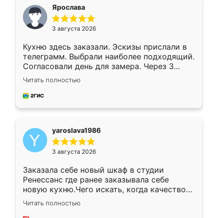
я хотела.
Ярослава
3 августа 2026
Кухню здесь заказали. Эскизы прислали в
телеграмм. Выбрали наиболее подходящий.
Согласовали день для замера. Через 3
недели кухня была уже готова. Остались
Читать полностью
довольны работой. Спасибо Ренессанс
мебель за качественную работу!
yaroslava1986
3 августа 2026
Заказала себе новый шкаф в студии
Ренессанс где ранее заказывала себе
новую кухню.Чего искать, когда качеством
вполне довольна. Служит кухня уже почти
Читать полностью
два года, нареканий нет.