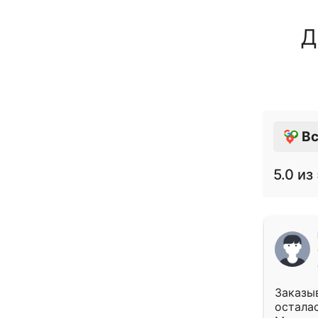
Д
Вс
5.0
из 
Заказыв
осталас