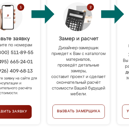
вьте заявку
Замер и расчет
ите по номерам
Дизайнер-замерщик
800) 511-89-55
приедет к Вам с каталогом
материалов,
Вы
495) 665-24-01
проведёт детальные
р
926) 409-68-13
замеры,
д
составит проект и сделает
з
те заявку на сайте для
окончательный расчёт
нсультации и
стоимости Вашей будущей
ительного расчёта
стоимости.
мебели.
ВЫЗВАТЬ ЗАМЕРЩИКА
АВИТЬ ЗАЯВКУ