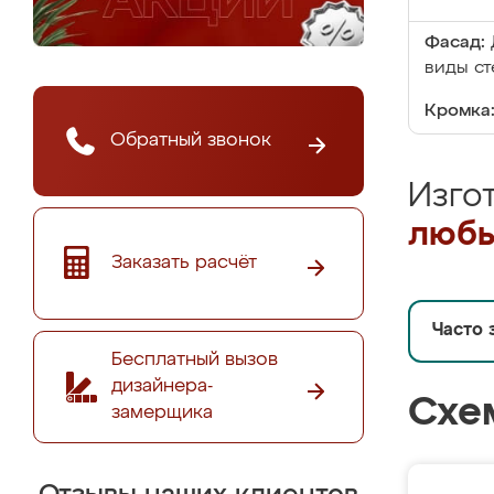
Фасад:
виды ст
Кромка
Обратный звонок
Изго
любы
Заказать расчёт
Часто 
Бесплатный вызов
дизайнера-
Схе
замерщика