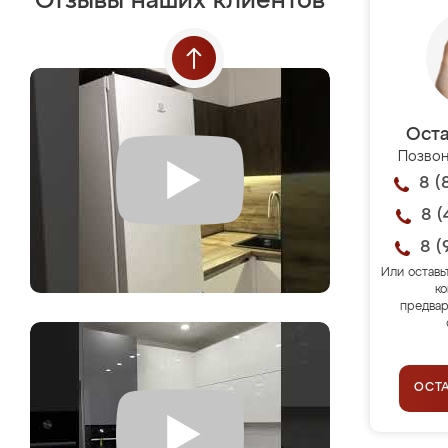
Отзывы наших клиентов
Оста
Позвон
8 (
8 (
8 (
Или оставь
ко
предвар
ОСТ