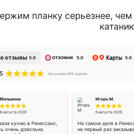
ержим планку серьезнее, чем
катани
е отзывы
5.0
5.0
5.0
5
На основе
945
оценок
Мальвина
Игорь М.
6 августа 2026
6 августа 2026
ала кухню в Ренессанс,
На самом деле в Ренес
ь очень довольна.
не первый раз заказыв