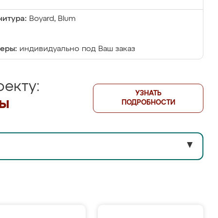
итура:
Boyard, Blum
еры:
индивидуально под Ваш заказ
екту:
УЗНАТЬ
лы
ПОДРОБНОСТИ
▼