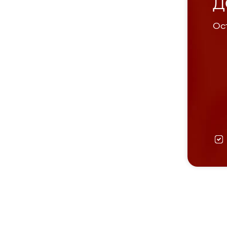
Д
Ост