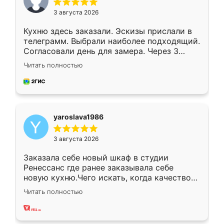
3 августа 2026
Кухню здесь заказали. Эскизы прислали в
телеграмм. Выбрали наиболее подходящий.
Согласовали день для замера. Через 3
недели кухня была уже готова. Остались
Читать полностью
довольны работой. Спасибо Ренессанс
мебель за качественную работу!
yaroslava1986
3 августа 2026
Заказала себе новый шкаф в студии
Ренессанс где ранее заказывала себе
новую кухню.Чего искать, когда качеством
вполне довольна. Служит кухня уже почти
Читать полностью
два года, нареканий нет.