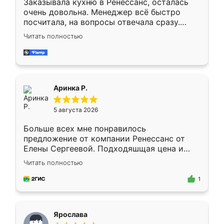
Заказывала кухню в Ренессанс, осталась
очень довольна. Менеджер всё быстро
посчитала, на вопросы отвечала сразу.
Замерщик приехал в субботу, подошёл к
Читать полностью
делу со всей ответственностью. Собрали
за день, ребята работали аккуратно, даже
пыли почти не было. Качество отличное,
ящики ходят плавно, ничего не скрипит.
Всё подошло как влитое.
Аринка Р.
5 августа 2026
Больше всех мне понравилось
предложение от компании Ренессанс от
Елены Сергеевой. Подходяшщая цена и
короткие сроки изготовления. Приехавший
Читать полностью
для замера сотрудник Владислав
предложил по моему эскизу самый
1
подходящий вариант шкафа. Немного его
видоизменил, получилось даже лучше, чем
я хотела.
Ярослава