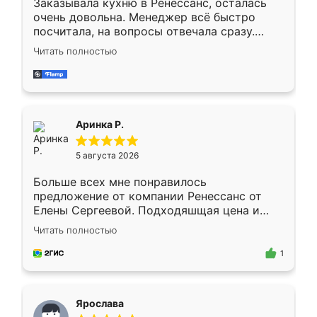
Заказывала кухню в Ренессанс, осталась
очень довольна. Менеджер всё быстро
посчитала, на вопросы отвечала сразу.
Замерщик приехал в субботу, подошёл к
Читать полностью
делу со всей ответственностью. Собрали
за день, ребята работали аккуратно, даже
пыли почти не было. Качество отличное,
ящики ходят плавно, ничего не скрипит.
Всё подошло как влитое.
Аринка Р.
5 августа 2026
Больше всех мне понравилось
предложение от компании Ренессанс от
Елены Сергеевой. Подходяшщая цена и
короткие сроки изготовления. Приехавший
Читать полностью
для замера сотрудник Владислав
предложил по моему эскизу самый
1
подходящий вариант шкафа. Немного его
видоизменил, получилось даже лучше, чем
я хотела.
Ярослава