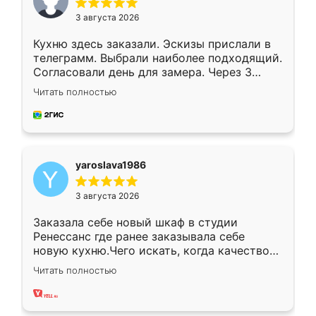
3 августа 2026
Кухню здесь заказали. Эскизы прислали в
телеграмм. Выбрали наиболее подходящий.
Согласовали день для замера. Через 3
недели кухня была уже готова. Остались
Читать полностью
довольны работой. Спасибо Ренессанс
мебель за качественную работу!
yaroslava1986
3 августа 2026
Заказала себе новый шкаф в студии
Ренессанс где ранее заказывала себе
новую кухню.Чего искать, когда качеством
вполне довольна. Служит кухня уже почти
Читать полностью
два года, нареканий нет.