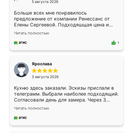
5 августа 2026
Больше всех мне понравилось
предложение от компании Ренессанс от
Елены Сергеевой. Подходяшщая цена и
короткие сроки изготовления. Приехавший
Читать полностью
для замера сотрудник Владислав
предложил по моему эскизу самый
1
подходящий вариант шкафа. Немного его
видоизменил, получилось даже лучше, чем
я хотела.
Ярослава
3 августа 2026
Кухню здесь заказали. Эскизы прислали в
телеграмм. Выбрали наиболее подходящий.
Согласовали день для замера. Через 3
недели кухня была уже готова. Остались
Читать полностью
довольны работой. Спасибо Ренессанс
мебель за качественную работу!