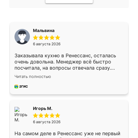
Мальвина
6 августа 2026
Заказывала кухню в Ренессанс, осталась
очень довольна. Менеджер всё быстро
посчитала, на вопросы отвечала сразу.
Замерщик приехал в субботу, подошёл к
Читать полностью
делу со всей ответственностью. Собрали
за день, ребята работали аккуратно, даже
пыли почти не было. Качество отличное,
ящики ходят плавно, ничего не скрипит.
Всё подошло как влитое.
Игорь М.
6 августа 2026
На самом деле в Ренессанс уже не первый