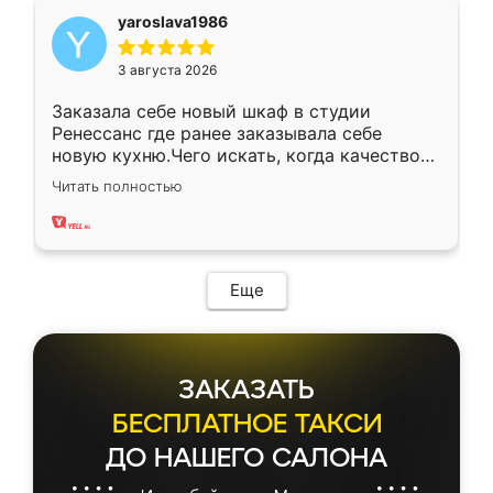
yaroslava1986
3 августа 2026
Заказала себе новый шкаф в студии
Ренессанс где ранее заказывала себе
новую кухню.Чего искать, когда качеством
вполне довольна. Служит кухня уже почти
Читать полностью
два года, нареканий нет.
Еще
ЗАКАЗАТЬ
БЕСПЛАТНОЕ ТАКСИ
ДО НАШЕГО САЛОНА