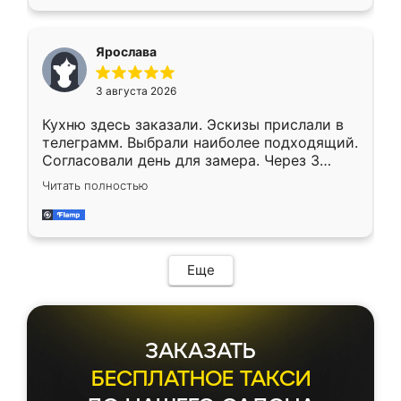
Ярослава
3 августа 2026
Кухню здесь заказали. Эскизы прислали в
телеграмм. Выбрали наиболее подходящий.
Согласовали день для замера. Через 3
недели кухня была уже готова. Остались
Читать полностью
довольны работой. Спасибо Ренессанс
мебель за качественную работу!
Еще
ЗАКАЗАТЬ
БЕСПЛАТНОЕ ТАКСИ