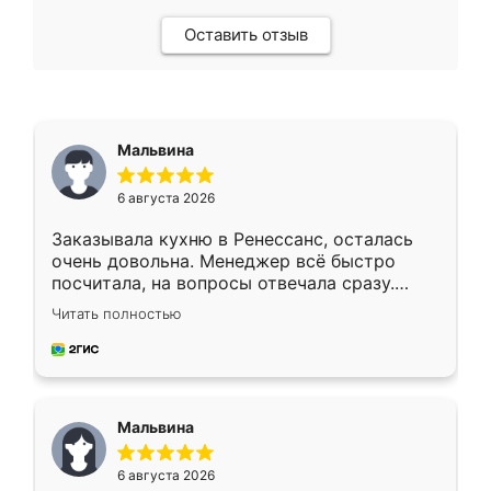
Оставить отзыв
Мальвина
6 августа 2026
Заказывала кухню в Ренессанс, осталась
очень довольна. Менеджер всё быстро
посчитала, на вопросы отвечала сразу.
Замерщик приехал в субботу, подошёл к
Читать полностью
делу со всей ответственностью. Собрали
за день, ребята работали аккуратно, даже
пыли почти не было. Качество отличное,
ящики ходят плавно, ничего не скрипит.
Всё подошло как влитое.
Мальвина
6 августа 2026