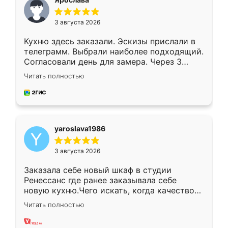
3 августа 2026
Кухню здесь заказали. Эскизы прислали в
телеграмм. Выбрали наиболее подходящий.
Согласовали день для замера. Через 3
недели кухня была уже готова. Остались
Читать полностью
довольны работой. Спасибо Ренессанс
мебель за качественную работу!
yaroslava1986
3 августа 2026
Заказала себе новый шкаф в студии
Ренессанс где ранее заказывала себе
новую кухню.Чего искать, когда качеством
вполне довольна. Служит кухня уже почти
Читать полностью
два года, нареканий нет.