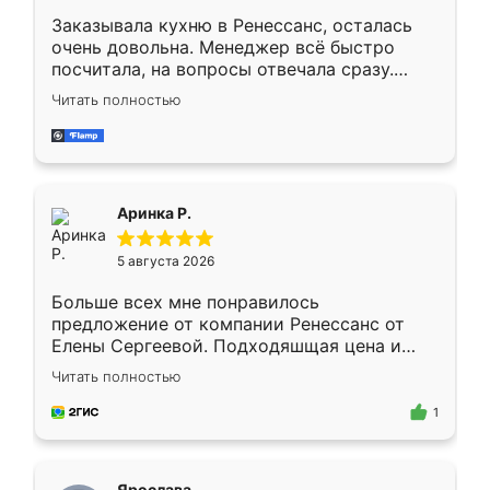
Заказывала кухню в Ренессанс, осталась
очень довольна. Менеджер всё быстро
посчитала, на вопросы отвечала сразу.
Замерщик приехал в субботу, подошёл к
Читать полностью
делу со всей ответственностью. Собрали
за день, ребята работали аккуратно, даже
пыли почти не было. Качество отличное,
ящики ходят плавно, ничего не скрипит.
Всё подошло как влитое.
Аринка Р.
5 августа 2026
Больше всех мне понравилось
предложение от компании Ренессанс от
Елены Сергеевой. Подходяшщая цена и
короткие сроки изготовления. Приехавший
Читать полностью
для замера сотрудник Владислав
предложил по моему эскизу самый
1
подходящий вариант шкафа. Немного его
видоизменил, получилось даже лучше, чем
я хотела.
Ярослава