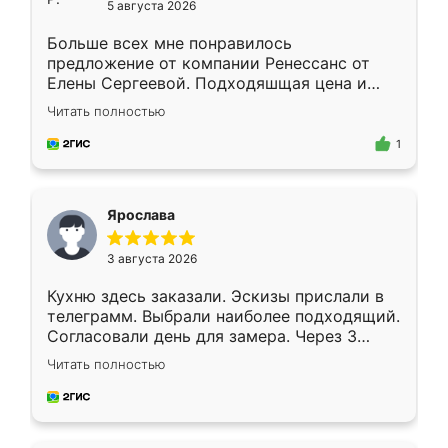
5 августа 2026
Больше всех мне понравилось
предложение от компании Ренессанс от
Елены Сергеевой. Подходяшщая цена и
короткие сроки изготовления. Приехавший
Читать полностью
для замера сотрудник Владислав
предложил по моему эскизу самый
1
подходящий вариант шкафа. Немного его
видоизменил, получилось даже лучше, чем
я хотела.
Ярослава
3 августа 2026
Кухню здесь заказали. Эскизы прислали в
телеграмм. Выбрали наиболее подходящий.
Согласовали день для замера. Через 3
недели кухня была уже готова. Остались
Читать полностью
довольны работой. Спасибо Ренессанс
мебель за качественную работу!