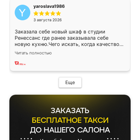
yaroslava1986
3 августа 2026
Заказала себе новый шкаф в студии
Ренессанс где ранее заказывала себе
новую кухню.Чего искать, когда качеством
вполне довольна. Служит кухня уже почти
Читать полностью
два года, нареканий нет.
Еще
ЗАКАЗАТЬ
БЕСПЛАТНОЕ ТАКСИ
ДО НАШЕГО САЛОНА