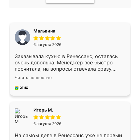
Мальвина
6 августа 2026
Заказывала кухню в Ренессанс, осталась
очень довольна. Менеджер всё быстро
посчитала, на вопросы отвечала сразу.
Замерщик приехал в субботу, подошёл к
Читать полностью
делу со всей ответственностью. Собрали
за день, ребята работали аккуратно, даже
пыли почти не было. Качество отличное,
ящики ходят плавно, ничего не скрипит.
Всё подошло как влитое.
Игорь М.
6 августа 2026
На самом деле в Ренессанс уже не первый