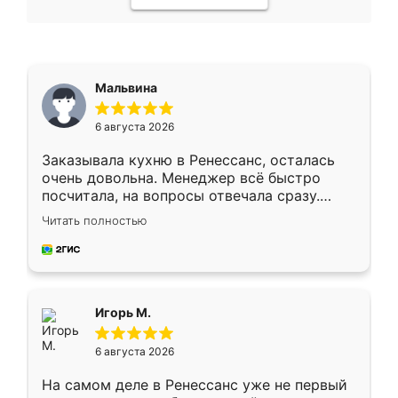
Мальвина
6 августа 2026
Заказывала кухню в Ренессанс, осталась
очень довольна. Менеджер всё быстро
посчитала, на вопросы отвечала сразу.
Замерщик приехал в субботу, подошёл к
Читать полностью
делу со всей ответственностью. Собрали
за день, ребята работали аккуратно, даже
пыли почти не было. Качество отличное,
ящики ходят плавно, ничего не скрипит.
Всё подошло как влитое.
Игорь М.
6 августа 2026
На самом деле в Ренессанс уже не первый