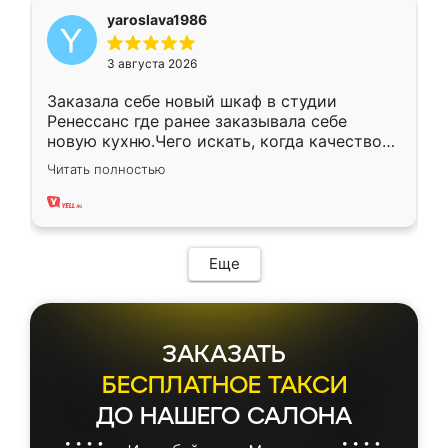
yaroslava1986
3 августа 2026
Заказала себе новый шкаф в студии
Ренессанс где ранее заказывала себе
новую кухню.Чего искать, когда качеством
вполне довольна. Служит кухня уже почти
Читать полностью
два года, нареканий нет.
Еще
ЗАКАЗАТЬ
БЕСПЛАТНОЕ ТАКСИ
ДО НАШЕГО САЛОНА