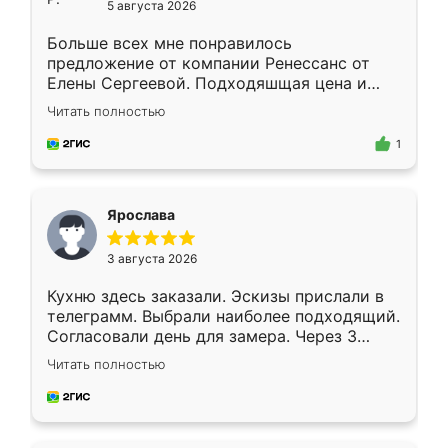
5 августа 2026
Больше всех мне понравилось
предложение от компании Ренессанс от
Елены Сергеевой. Подходяшщая цена и
короткие сроки изготовления. Приехавший
Читать полностью
для замера сотрудник Владислав
предложил по моему эскизу самый
1
подходящий вариант шкафа. Немного его
видоизменил, получилось даже лучше, чем
я хотела.
Ярослава
3 августа 2026
Кухню здесь заказали. Эскизы прислали в
телеграмм. Выбрали наиболее подходящий.
Согласовали день для замера. Через 3
недели кухня была уже готова. Остались
Читать полностью
довольны работой. Спасибо Ренессанс
мебель за качественную работу!