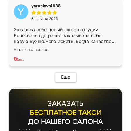
yaroslava1986
3 августа 2026
Заказала себе новый шкаф в студии
Ренессанс где ранее заказывала себе
новую кухню.Чего искать, когда качеством
вполне довольна. Служит кухня уже почти
Читать полностью
два года, нареканий нет.
Еще
ЗАКАЗАТЬ
БЕСПЛАТНОЕ ТАКСИ
ДО НАШЕГО САЛОНА