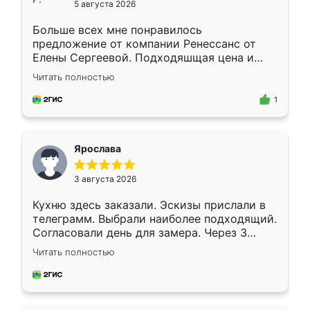
5 августа 2026
Больше всех мне понравилось
предложение от компании Ренессанс от
Елены Сергеевой. Подходяшщая цена и
короткие сроки изготовления. Приехавший
Читать полностью
для замера сотрудник Владислав
предложил по моему эскизу самый
1
подходящий вариант шкафа. Немного его
видоизменил, получилось даже лучше, чем
я хотела.
Ярослава
3 августа 2026
Кухню здесь заказали. Эскизы прислали в
телеграмм. Выбрали наиболее подходящий.
Согласовали день для замера. Через 3
недели кухня была уже готова. Остались
Читать полностью
довольны работой. Спасибо Ренессанс
мебель за качественную работу!