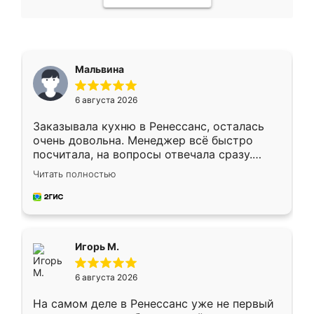
Мальвина
6 августа 2026
Заказывала кухню в Ренессанс, осталась
очень довольна. Менеджер всё быстро
посчитала, на вопросы отвечала сразу.
Замерщик приехал в субботу, подошёл к
Читать полностью
делу со всей ответственностью. Собрали
за день, ребята работали аккуратно, даже
пыли почти не было. Качество отличное,
ящики ходят плавно, ничего не скрипит.
Всё подошло как влитое.
Игорь М.
6 августа 2026
На самом деле в Ренессанс уже не первый