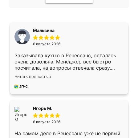
Мальвина
6 августа 2026
Заказывала кухню в Ренессанс, осталась
очень довольна. Менеджер всё быстро
посчитала, на вопросы отвечала сразу.
Замерщик приехал в субботу, подошёл к
Читать полностью
делу со всей ответственностью. Собрали
за день, ребята работали аккуратно, даже
пыли почти не было. Качество отличное,
ящики ходят плавно, ничего не скрипит.
Всё подошло как влитое.
Игорь М.
6 августа 2026
На самом деле в Ренессанс уже не первый