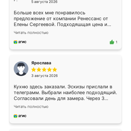
5 августа 2026
Больше всех мне понравилось
предложение от компании Ренессанс от
Елены Сергеевой. Подходяшщая цена и
короткие сроки изготовления. Приехавший
Читать полностью
для замера сотрудник Владислав
предложил по моему эскизу самый
1
подходящий вариант шкафа. Немного его
видоизменил, получилось даже лучше, чем
я хотела.
Ярослава
3 августа 2026
Кухню здесь заказали. Эскизы прислали в
телеграмм. Выбрали наиболее подходящий.
Согласовали день для замера. Через 3
недели кухня была уже готова. Остались
Читать полностью
довольны работой. Спасибо Ренессанс
мебель за качественную работу!