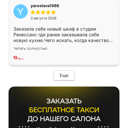
yaroslava1986
3 августа 2026
Заказала себе новый шкаф в студии
Ренессанс где ранее заказывала себе
новую кухню.Чего искать, когда качеством
вполне довольна. Служит кухня уже почти
Читать полностью
два года, нареканий нет.
Еще
ЗАКАЗАТЬ
БЕСПЛАТНОЕ ТАКСИ
ДО НАШЕГО САЛОНА