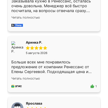
Заказывала кухню в Ренессанс, осталась
очень довольна. Менеджер всё быстро
посчитала, на вопросы отвечала сразу.
Замерщик приехал в субботу, подошёл к
Читать полностью
делу со всей ответственностью. Собрали
за день, ребята работали аккуратно, даже
пыли почти не было. Качество отличное,
ящики ходят плавно, ничего не скрипит.
Всё подошло как влитое.
Аринка Р.
5 августа 2026
Больше всех мне понравилось
предложение от компании Ренессанс от
Елены Сергеевой. Подходяшщая цена и
короткие сроки изготовления. Приехавший
Читать полностью
для замера сотрудник Владислав
предложил по моему эскизу самый
1
подходящий вариант шкафа. Немного его
видоизменил, получилось даже лучше, чем
я хотела.
Ярослава