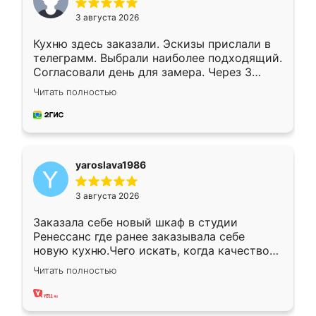
3 августа 2026
Кухню здесь заказали. Эскизы прислали в
телеграмм. Выбрали наиболее подходящий.
Согласовали день для замера. Через 3
недели кухня была уже готова. Остались
Читать полностью
довольны работой. Спасибо Ренессанс
мебель за качественную работу!
yaroslava1986
3 августа 2026
Заказала себе новый шкаф в студии
Ренессанс где ранее заказывала себе
новую кухню.Чего искать, когда качеством
вполне довольна. Служит кухня уже почти
Читать полностью
два года, нареканий нет.