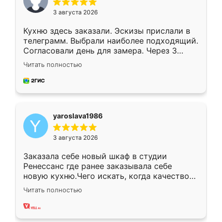
3 августа 2026
Кухню здесь заказали. Эскизы прислали в
телеграмм. Выбрали наиболее подходящий.
Согласовали день для замера. Через 3
недели кухня была уже готова. Остались
Читать полностью
довольны работой. Спасибо Ренессанс
мебель за качественную работу!
yaroslava1986
3 августа 2026
Заказала себе новый шкаф в студии
Ренессанс где ранее заказывала себе
новую кухню.Чего искать, когда качеством
вполне довольна. Служит кухня уже почти
Читать полностью
два года, нареканий нет.