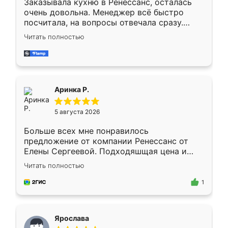
Заказывала кухню в Ренессанс, осталась
очень довольна. Менеджер всё быстро
посчитала, на вопросы отвечала сразу.
Замерщик приехал в субботу, подошёл к
Читать полностью
делу со всей ответственностью. Собрали
за день, ребята работали аккуратно, даже
пыли почти не было. Качество отличное,
ящики ходят плавно, ничего не скрипит.
Всё подошло как влитое.
Аринка Р.
5 августа 2026
Больше всех мне понравилось
предложение от компании Ренессанс от
Елены Сергеевой. Подходяшщая цена и
короткие сроки изготовления. Приехавший
Читать полностью
для замера сотрудник Владислав
предложил по моему эскизу самый
1
подходящий вариант шкафа. Немного его
видоизменил, получилось даже лучше, чем
я хотела.
Ярослава