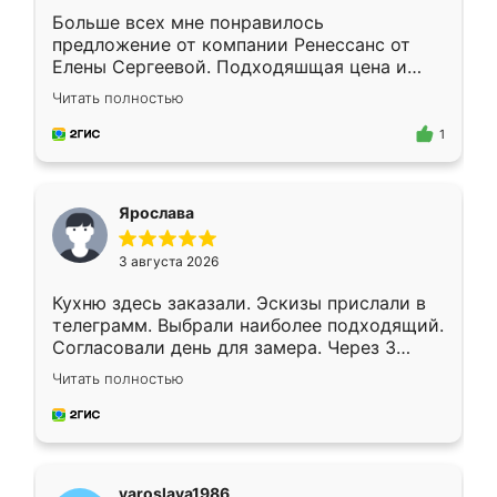
Больше всех мне понравилось
предложение от компании Ренессанс от
Елены Сергеевой. Подходяшщая цена и
короткие сроки изготовления. Приехавший
Читать полностью
для замера сотрудник Владислав
предложил по моему эскизу самый
1
подходящий вариант шкафа. Немного его
видоизменил, получилось даже лучше, чем
я хотела.
Ярослава
3 августа 2026
Кухню здесь заказали. Эскизы прислали в
телеграмм. Выбрали наиболее подходящий.
Согласовали день для замера. Через 3
недели кухня была уже готова. Остались
Читать полностью
довольны работой. Спасибо Ренессанс
мебель за качественную работу!
yaroslava1986