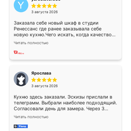
3 августа 2026
Заказала себе новый шкаф в студии
Ренессанс где ранее заказывала себе
новую кухню.Чего искать, когда качеством
вполне довольна. Служит кухня уже почти
Читать полностью
два года, нареканий нет.
Ярослава
3 августа 2026
Кухню здесь заказали. Эскизы прислали в
телеграмм. Выбрали наиболее подходящий.
Согласовали день для замера. Через 3
недели кухня была уже готова. Остались
Читать полностью
довольны работой. Спасибо Ренессанс
мебель за качественную работу!