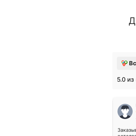
Д
Вс
5.0
из 
Заказыв