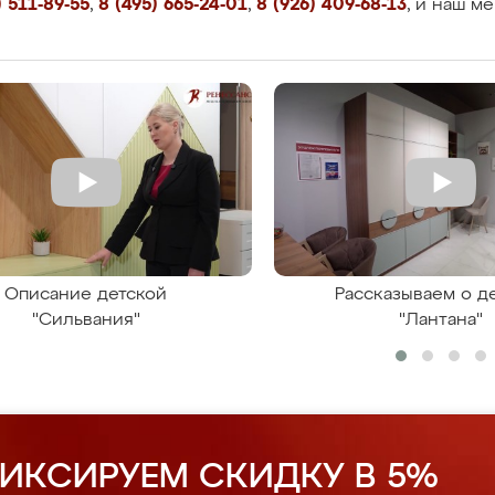
 511-89-55
,
8 (495) 665-24-01
,
8 (926) 409-68-13
, и наш м
Описание детской
Рассказываем о д
"Сильвания"
"Лантана"
ИКСИРУЕМ СКИДКУ В 5%