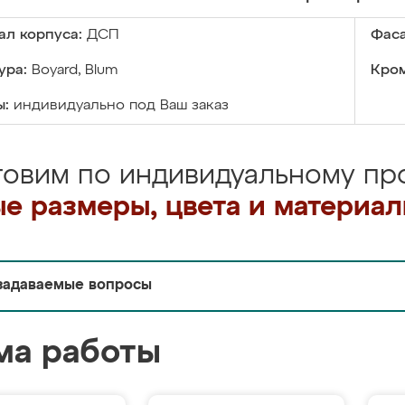
ал корпуса:
ДСП
Фаса
ура:
Boyard, Blum
Кром
ы:
индивидуально под Ваш заказ
товим по индивидуальному про
е размеры, цвета и материа
задаваемые вопросы
ма работы