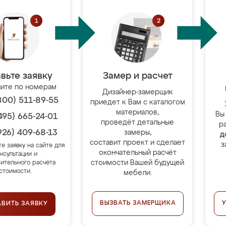
вьте заявку
Замер и расчет
ите по номерам
Дизайнер-замерщик
800) 511-89-55
приедет к Вам с каталогом
материалов,
Вы
495) 665-24-01
проведёт детальные
р
926) 409-68-13
замеры,
д
составит проект и сделает
з
те заявку на сайте для
окончательный расчёт
нсультации и
стоимости Вашей будущей
ительного расчёта
стоимости.
мебели.
ВЫЗВАТЬ ЗАМЕРЩИКА
АВИТЬ ЗАЯВКУ