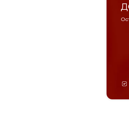
Д
Ост