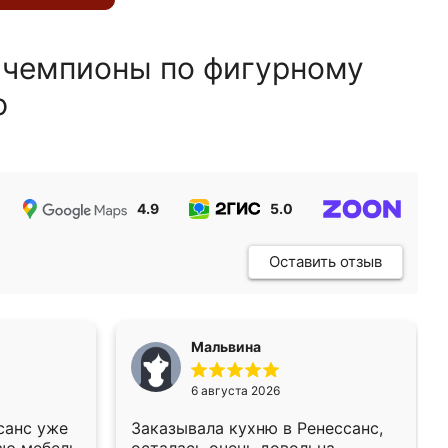
 чемпионы по фигурному
ю
4.9
5.0
5.0
Оставить отзыв
Мальвина
6 августа 2026
санс уже
Заказывала кухню в Ренессанс,