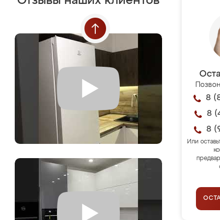
Отзывы наших клиентов
Оста
Позвон
8 (
8 (
8 (
Или оставь
ко
предвар
ОСТ