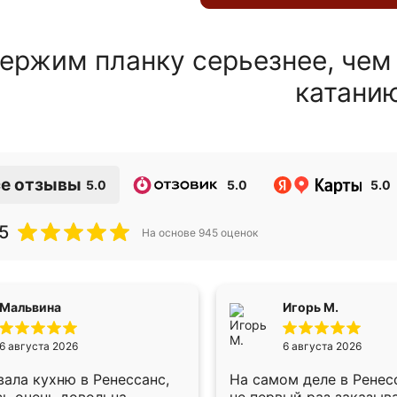
ержим планку серьезнее, чем
катани
е отзывы
5.0
5.0
5.0
5
На основе
945
оценок
Мальвина
Игорь М.
6 августа 2026
6 августа 2026
ала кухню в Ренессанс,
На самом деле в Ренес