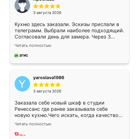
3 августа 2026
Кухню здесь заказали. Эскизы прислали в
телеграмм. Выбрали наиболее подходящий.
Согласовали день для замера. Через 3
недели кухня была уже готова. Остались
Читать полностью
довольны работой. Спасибо Ренессанс
мебель за качественную работу!
yaroslava1986
3 августа 2026
Заказала себе новый шкаф в студии
Ренессанс где ранее заказывала себе
новую кухню.Чего искать, когда качеством
вполне довольна. Служит кухня уже почти
Читать полностью
два года, нареканий нет.