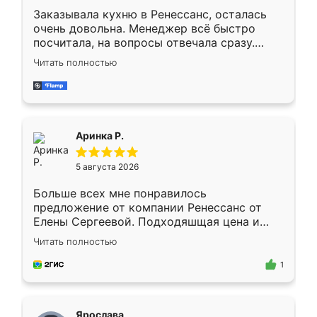
Заказывала кухню в Ренессанс, осталась
очень довольна. Менеджер всё быстро
посчитала, на вопросы отвечала сразу.
Замерщик приехал в субботу, подошёл к
Читать полностью
делу со всей ответственностью. Собрали
за день, ребята работали аккуратно, даже
пыли почти не было. Качество отличное,
ящики ходят плавно, ничего не скрипит.
Всё подошло как влитое.
Аринка Р.
5 августа 2026
Больше всех мне понравилось
предложение от компании Ренессанс от
Елены Сергеевой. Подходяшщая цена и
короткие сроки изготовления. Приехавший
Читать полностью
для замера сотрудник Владислав
предложил по моему эскизу самый
1
подходящий вариант шкафа. Немного его
видоизменил, получилось даже лучше, чем
я хотела.
Ярослава