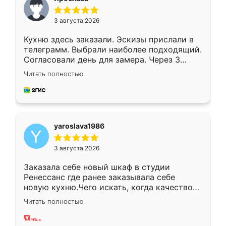
3 августа 2026
Кухню здесь заказали. Эскизы прислали в
телеграмм. Выбрали наиболее подходящий.
Согласовали день для замера. Через 3
недели кухня была уже готова. Остались
Читать полностью
довольны работой. Спасибо Ренессанс
мебель за качественную работу!
yaroslava1986
3 августа 2026
Заказала себе новый шкаф в студии
Ренессанс где ранее заказывала себе
новую кухню.Чего искать, когда качеством
вполне довольна. Служит кухня уже почти
Читать полностью
два года, нареканий нет.