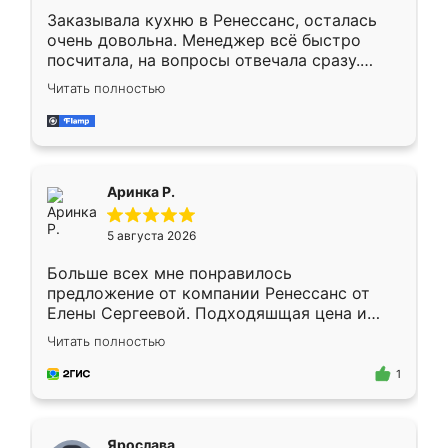
Заказывала кухню в Ренессанс, осталась
очень довольна. Менеджер всё быстро
посчитала, на вопросы отвечала сразу.
Замерщик приехал в субботу, подошёл к
Читать полностью
делу со всей ответственностью. Собрали
за день, ребята работали аккуратно, даже
пыли почти не было. Качество отличное,
ящики ходят плавно, ничего не скрипит.
Всё подошло как влитое.
Аринка Р.
5 августа 2026
Больше всех мне понравилось
предложение от компании Ренессанс от
Елены Сергеевой. Подходяшщая цена и
короткие сроки изготовления. Приехавший
Читать полностью
для замера сотрудник Владислав
предложил по моему эскизу самый
1
подходящий вариант шкафа. Немного его
видоизменил, получилось даже лучше, чем
я хотела.
Ярослава