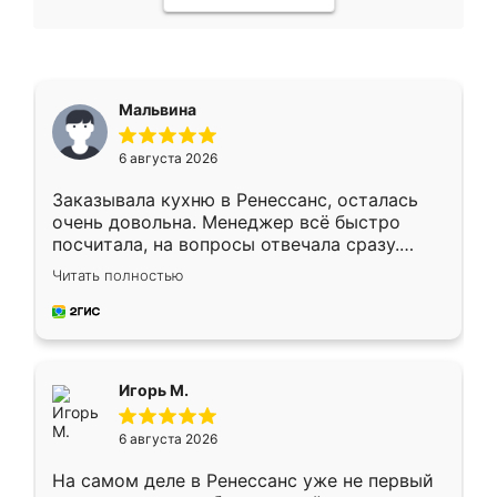
Мальвина
6 августа 2026
Заказывала кухню в Ренессанс, осталась
очень довольна. Менеджер всё быстро
посчитала, на вопросы отвечала сразу.
Замерщик приехал в субботу, подошёл к
Читать полностью
делу со всей ответственностью. Собрали
за день, ребята работали аккуратно, даже
пыли почти не было. Качество отличное,
ящики ходят плавно, ничего не скрипит.
Всё подошло как влитое.
Игорь М.
6 августа 2026
На самом деле в Ренессанс уже не первый