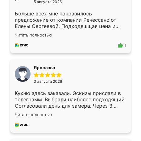
5 августа 2026
Больше всех мне понравилось
предложение от компании Ренессанс от
Елены Сергеевой. Подходяшщая цена и
короткие сроки изготовления. Приехавший
Читать полностью
для замера сотрудник Владислав
предложил по моему эскизу самый
1
подходящий вариант шкафа. Немного его
видоизменил, получилось даже лучше, чем
я хотела.
Ярослава
3 августа 2026
Кухню здесь заказали. Эскизы прислали в
телеграмм. Выбрали наиболее подходящий.
Согласовали день для замера. Через 3
недели кухня была уже готова. Остались
Читать полностью
довольны работой. Спасибо Ренессанс
мебель за качественную работу!