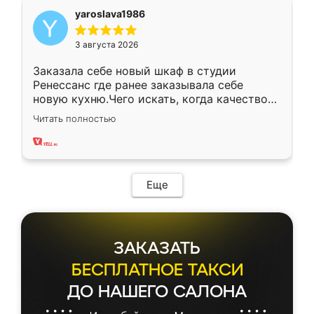
yaroslava1986
3 августа 2026
Заказала себе новый шкаф в студии
Ренессанс где ранее заказывала себе
новую кухню.Чего искать, когда качеством
вполне довольна. Служит кухня уже почти
Читать полностью
два года, нареканий нет.
Еще
ЗАКАЗАТЬ
БЕСПЛАТНОЕ ТАКСИ
ДО НАШЕГО САЛОНА