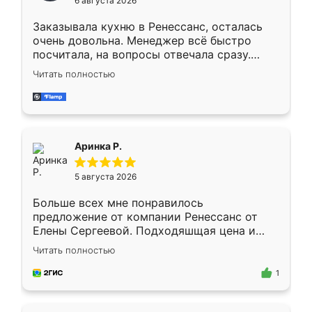
6 августа 2026
мебели буду заказывать только здесь.
Заказывала кухню в Ренессанс, осталась
очень довольна. Менеджер всё быстро
посчитала, на вопросы отвечала сразу.
Замерщик приехал в субботу, подошёл к
Читать полностью
делу со всей ответственностью. Собрали
за день, ребята работали аккуратно, даже
пыли почти не было. Качество отличное,
ящики ходят плавно, ничего не скрипит.
Всё подошло как влитое.
Аринка Р.
5 августа 2026
Больше всех мне понравилось
предложение от компании Ренессанс от
Елены Сергеевой. Подходяшщая цена и
короткие сроки изготовления. Приехавший
Читать полностью
для замера сотрудник Владислав
предложил по моему эскизу самый
1
подходящий вариант шкафа. Немного его
видоизменил, получилось даже лучше, чем