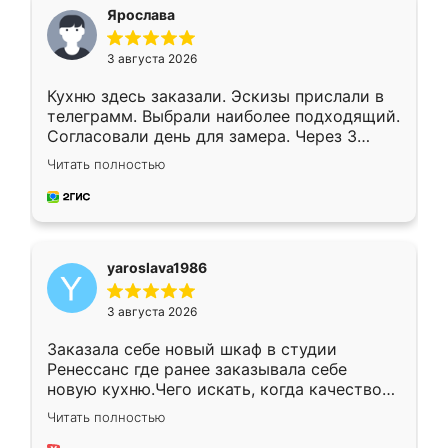
я хотела.
Ярослава
3 августа 2026
Кухню здесь заказали. Эскизы прислали в
телеграмм. Выбрали наиболее подходящий.
Согласовали день для замера. Через 3
недели кухня была уже готова. Остались
Читать полностью
довольны работой. Спасибо Ренессанс
мебель за качественную работу!
yaroslava1986
3 августа 2026
Заказала себе новый шкаф в студии
Ренессанс где ранее заказывала себе
новую кухню.Чего искать, когда качеством
вполне довольна. Служит кухня уже почти
Читать полностью
два года, нареканий нет.