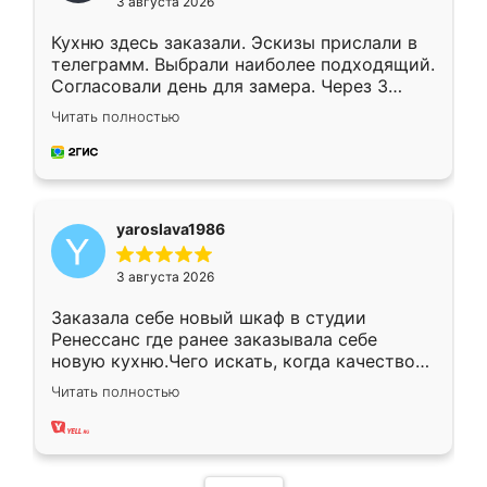
3 августа 2026
Кухню здесь заказали. Эскизы прислали в
телеграмм. Выбрали наиболее подходящий.
Согласовали день для замера. Через 3
недели кухня была уже готова. Остались
Читать полностью
довольны работой. Спасибо Ренессанс
мебель за качественную работу!
yaroslava1986
3 августа 2026
Заказала себе новый шкаф в студии
Ренессанс где ранее заказывала себе
новую кухню.Чего искать, когда качеством
вполне довольна. Служит кухня уже почти
Читать полностью
два года, нареканий нет.