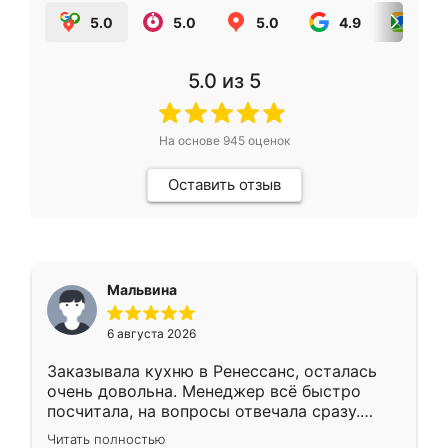
5.0
5.0
5.0
4.9
5.0
5.0
из 5
На основе
945
оценок
Оставить отзыв
Мальвина
6 августа 2026
Заказывала кухню в Ренессанс, осталась
очень довольна. Менеджер всё быстро
посчитала, на вопросы отвечала сразу.
Замерщик приехал в субботу, подошёл к
Читать полностью