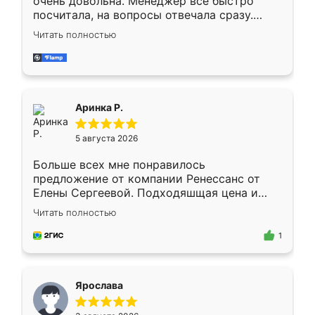
очень довольна. Менеджер всё быстро
посчитала, на вопросы отвечала сразу.
Замерщик приехал в субботу, подошёл к
Читать полностью
делу со всей ответственностью. Собрали
за день, ребята работали аккуратно, даже
пыли почти не было. Качество отличное,
ящики ходят плавно, ничего не скрипит.
Всё подошло как влитое.
Аринка Р.
5 августа 2026
Больше всех мне понравилось
предложение от компании Ренессанс от
Елены Сергеевой. Подходяшщая цена и
короткие сроки изготовления. Приехавший
Читать полностью
для замера сотрудник Владислав
предложил по моему эскизу самый
1
подходящий вариант шкафа. Немного его
видоизменил, получилось даже лучше, чем
я хотела.
Ярослава