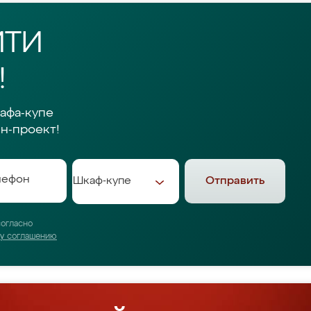
ЙТИ
!
афа-купе
н-проект!
Отправить
согласно
му соглашению